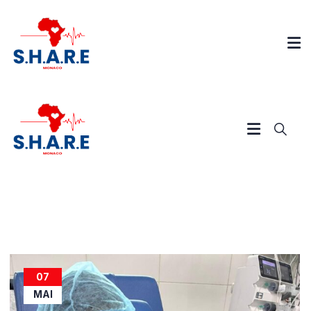
07
MAI